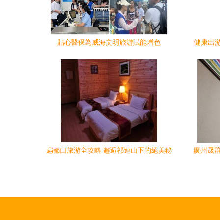
貼心醫保為威海文明旅游賦能增色
健康出
走
扁都口旅游全攻略 邂逅祁連山下的絕美秘
廣州晟群
境