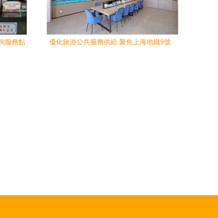
咨詢服務點
優化旅游公共服務供給 聚焦上海地鐵9號
線松江南站與佘山站旅游咨詢服務升級