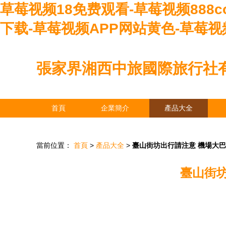
草莓视频18免费观看-草莓视频888c
下载-草莓视频APP网站黄色-草莓视
張家界湘西中旅國際旅行社
首頁
企業簡介
產品大全
當前位置：
首頁
>
產品大全
>
臺山街坊出行請注意 機場大
臺山街