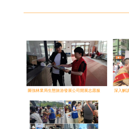
圖強林業局生態旅游發展公司開展志愿服
深入解
務活動 旅游咨詢服務溫暖人心