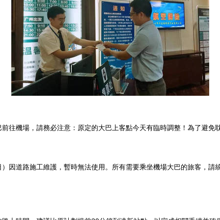
巴前往機場，請務必注意：原定的大巴上客點今天有臨時調整！為了避免
日）因道路施工維護，暫時無法使用。所有需要乘坐機場大巴的旅客，請