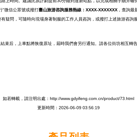
路上時間。建議比原計劃提前30分鐘到達新站點，以完成相關手續并確
行”微信公眾號或撥打
臺山旅游咨詢服務熱線：XXXX-XXXXXXX
，查詢最
整有疑問，可隨時向現場身著制服的工作人員咨詢，或撥打上述旅游咨詢
工結束后，上車點將恢復原址，屆時我們會另行通知。請各位街坊相互轉
如若轉載，請注明出處：http://www.gdyifeng.com.cn/product/73.html
更新時間：2026-06-09 03:56:19