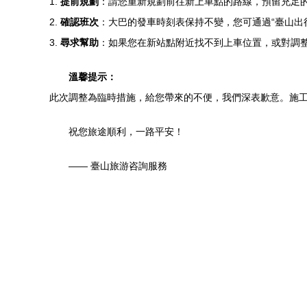
1.
提前規劃
：請您重新規劃前往新上車點的路線，預留充足的
2.
確認班次
：大巴的發車時刻表保持不變，您可通過“臺山出
3.
尋求幫助
：如果您在新站點附近找不到上車位置，或對調
溫馨提示：
此次調整為臨時措施，給您帶來的不便，我們深表歉意。施
祝您旅途順利，一路平安！
—— 臺山旅游咨詢服務