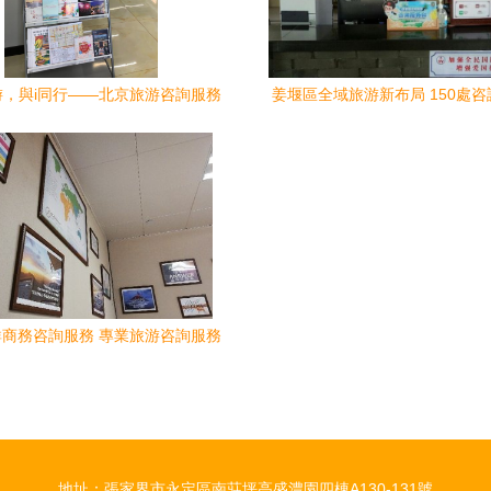
游，與i同行——北京旅游咨詢服務
姜堰區全域旅游新布局 150處
進社區，開啟智慧旅行新篇章
織就智慧旅游網絡
商務咨詢服務 專業旅游咨詢服務
的領航者
地址：張家界市永定區南莊坪高盛澧園四棟A130-131號