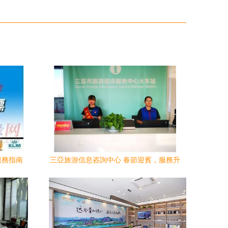
服務指南
三亞旅游信息咨詢中心 春節迎賓，服務升
級，誠待四海賓朋