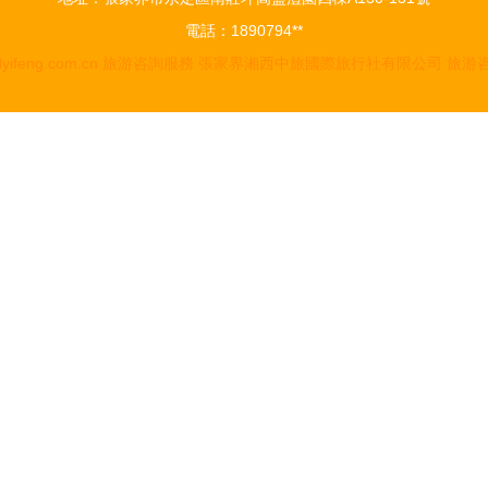
電話：1890794**
yifeng.com.cn
旅游咨詢服務
張家界湘西中旅國際旅行社有限公司
旅游